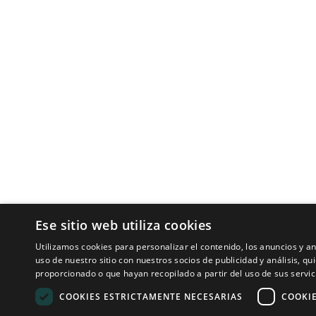
Tecnologías para ingeniería acústica
Ese sitio web utiliza cookies
Inicio
Utilizamos cookies para personalizar el contenido, los anuncios y 
Aplicaciones
uso de nuestro sitio con nuestros socios de publicidad y análisis, 
Productos
proporcionado o que hayan recopilado a partir del uso de sus servic
Noticias
COOKIES ESTRICTAMENTE NECESARIAS
COOKI