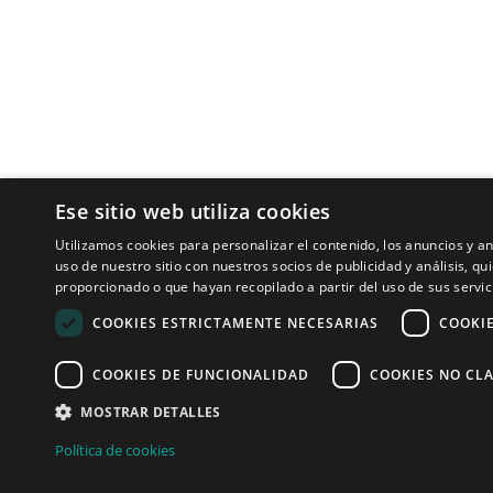
Tecnologías para ingeniería acústica
Ese sitio web utiliza cookies
Utilizamos cookies para personalizar el contenido, los anuncios y 
Inicio
uso de nuestro sitio con nuestros socios de publicidad y análisis, 
Aplicaciones
proporcionado o que hayan recopilado a partir del uso de sus servic
Productos
COOKIES ESTRICTAMENTE NECESARIAS
COOKI
Noticias
COOKIES DE FUNCIONALIDAD
COOKIES NO CLA
MOSTRAR DETALLES
© 2008 - 2026 Sound of Numbers SL
Política de cookies