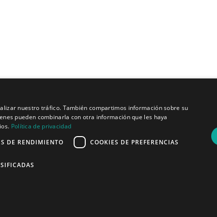
Quiénes somos
analizar nuestro tráfico. También compartimos información sobre su
Misión y visión
quienes pueden combinarla con otra información que les haya
Política de privacidad
ios.
Política de privacidad
ES DE RENDIMIENTO
COOKIES DE PREFERENCIAS
SIFICADAS