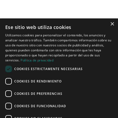
×
Ese sitio web utiliza cookies
Tecnologías para ingeniería acústica
Utilizamos cookies para personalizar el contenido, los anuncios y
analizar nuestro tráfico. También compartimos información sobre su
Inicio
uso de nuestro sitio con nuestros socios de publicidad y análisis,
Aplicaciones
quienes pueden combinarla con otra información que les haya
Productos
proporcionado o que hayan recopilado a partir del uso de sus
Noticias
servicios.
Política de privacidad
COOKIES ESTRICTAMENTE NECESARIAS
Quiénes somos
COOKIES DE RENDIMIENTO
Misión y visión
Política de privacidad
COOKIES DE PREFERENCIAS
COOKIES DE FUNCIONALIDAD