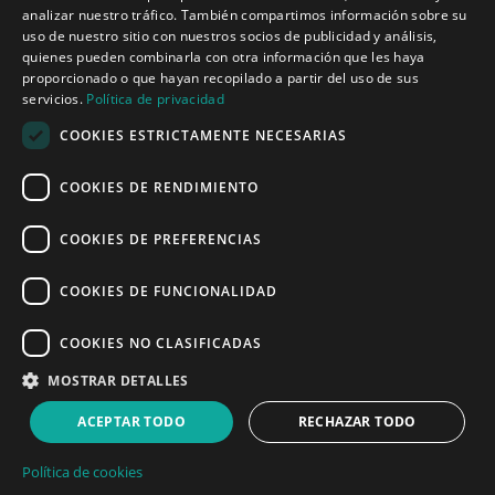
analizar nuestro tráfico. También compartimos información sobre su
Inicio
uso de nuestro sitio con nuestros socios de publicidad y análisis,
Aplicaciones
quienes pueden combinarla con otra información que les haya
Productos
proporcionado o que hayan recopilado a partir del uso de sus
Noticias
servicios.
Política de privacidad
COOKIES ESTRICTAMENTE NECESARIAS
Quiénes somos
COOKIES DE RENDIMIENTO
Misión y visión
Política de privacidad
COOKIES DE PREFERENCIAS
COOKIES DE FUNCIONALIDAD
Linked
Y
COOKIES NO CLASIFICADAS
MOSTRAR DETALLES
ACEPTAR TODO
RECHAZAR TODO
© 2008 - 2026 Sound of Numbers SL
Política de cookies