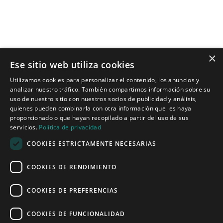
×
Ese sitio web utiliza cookies
Tecnologías para ingeniería acústica
Utilizamos cookies para personalizar el contenido, los anuncios y
analizar nuestro tráfico. También compartimos información sobre su
Inicio
uso de nuestro sitio con nuestros socios de publicidad y análisis,
Aplicaciones
quienes pueden combinarla con otra información que les haya
Productos
proporcionado o que hayan recopilado a partir del uso de sus
Noticias
servicios.
Política de privacidad
COOKIES ESTRICTAMENTE NECESARIAS
Quiénes somos
COOKIES DE RENDIMIENTO
Misión y visión
Política de privacidad
COOKIES DE PREFERENCIAS
COOKIES DE FUNCIONALIDAD