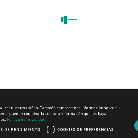
Quiénes somos
Misión y visión
Política de privacidad
analizar nuestro tráfico. También compartimos información sobre su
quienes pueden combinarla con otra información que les haya
ios.
Política de privacidad
ES DE RENDIMIENTO
COOKIES DE PREFERENCIAS